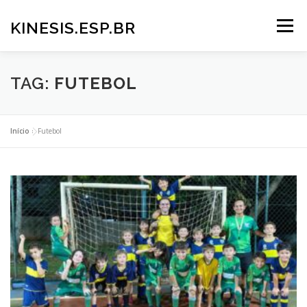
KINESIS.ESP.BR
Menu
PRINCIPAL
SERVIÇOS
TIME
GALERIA
TAG:
FUTEBOL
NOTÍCIAS
CONTATO
Início
»
Futebol