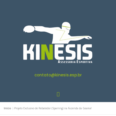
contato@kinesis.esp.br
Início
»
Projeto Exclusivo de Rebatedor (Sparring) na Fazenda da Geama!