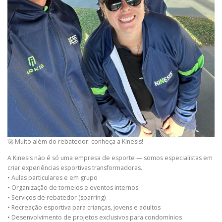
🚀 Muito além do rebatedor: conheça a Kinesis!
A Kinesis não é só uma empresa de esporte — somos especialistas em
criar experiências esportivas transformadoras.
• Aulas particulares e em grupo
• Organização de torneios e eventos internos
• Serviços de rebatedor (sparring)
• Recreação esportiva para crianças, jovens e adultos
• Desenvolvimento de projetos exclusivos para condomínios